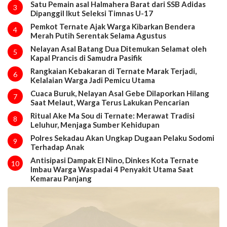
Satu Pemain asal Halmahera Barat dari SSB Adidas
3
Dipanggil Ikut Seleksi Timnas U-17
Pemkot Ternate Ajak Warga Kibarkan Bendera
4
Merah Putih Serentak Selama Agustus
Nelayan Asal Batang Dua Ditemukan Selamat oleh
5
Kapal Prancis di Samudra Pasifik
Rangkaian Kebakaran di Ternate Marak Terjadi,
6
Kelalaian Warga Jadi Pemicu Utama
Cuaca Buruk, Nelayan Asal Gebe Dilaporkan Hilang
7
Saat Melaut, Warga Terus Lakukan Pencarian
Ritual Ake Ma Sou di Ternate: Merawat Tradisi
8
Leluhur, Menjaga Sumber Kehidupan
Polres Sekadau Akan Ungkap Dugaan Pelaku Sodomi
9
Terhadap Anak
Antisipasi Dampak El Nino, Dinkes Kota Ternate
10
Imbau Warga Waspadai 4 Penyakit Utama Saat
Kemarau Panjang