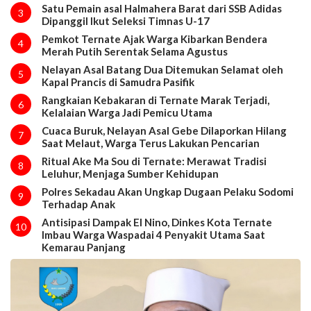
Satu Pemain asal Halmahera Barat dari SSB Adidas
3
Dipanggil Ikut Seleksi Timnas U-17
Pemkot Ternate Ajak Warga Kibarkan Bendera
4
Merah Putih Serentak Selama Agustus
Nelayan Asal Batang Dua Ditemukan Selamat oleh
5
Kapal Prancis di Samudra Pasifik
Rangkaian Kebakaran di Ternate Marak Terjadi,
6
Kelalaian Warga Jadi Pemicu Utama
Cuaca Buruk, Nelayan Asal Gebe Dilaporkan Hilang
7
Saat Melaut, Warga Terus Lakukan Pencarian
Ritual Ake Ma Sou di Ternate: Merawat Tradisi
8
Leluhur, Menjaga Sumber Kehidupan
Polres Sekadau Akan Ungkap Dugaan Pelaku Sodomi
9
Terhadap Anak
Antisipasi Dampak El Nino, Dinkes Kota Ternate
10
Imbau Warga Waspadai 4 Penyakit Utama Saat
Kemarau Panjang