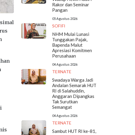
Rakor dan Seminar
Pangan
05 Agustus 2026
ksimal
SOFIFI
rus
NHM Mulai Lunasi
n
Tunggakan Pajak,
Bapenda Malut
Apresiasi Komitmen
Perusahaan
ahan
04 Agustus 2026
n
TERNATE
Swadaya Warga Jadi
Andalan Semarak HUT
RI di Salahuddin,
Anggaran Dipangkas
Tak Surutkan
Semangat
i
04 Agustus 2026
TERNATE
nis
Sambut HUT RI ke-81,