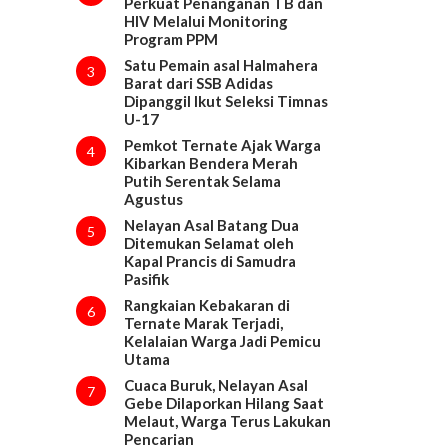
Perkuat Penanganan TB dan
HIV Melalui Monitoring
Program PPM
Satu Pemain asal Halmahera
3
Barat dari SSB Adidas
Dipanggil Ikut Seleksi Timnas
U-17
Pemkot Ternate Ajak Warga
4
Kibarkan Bendera Merah
Putih Serentak Selama
Agustus
Nelayan Asal Batang Dua
5
Ditemukan Selamat oleh
Kapal Prancis di Samudra
Pasifik
Rangkaian Kebakaran di
6
Ternate Marak Terjadi,
Kelalaian Warga Jadi Pemicu
Utama
Cuaca Buruk, Nelayan Asal
7
Gebe Dilaporkan Hilang Saat
Melaut, Warga Terus Lakukan
Pencarian