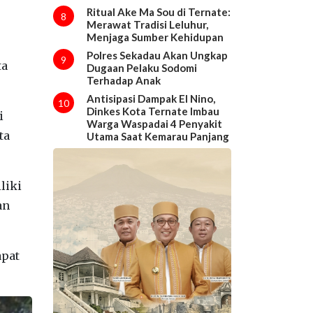
Ritual Ake Ma Sou di Ternate:
8
Merawat Tradisi Leluhur,
Menjaga Sumber Kehidupan
Polres Sekadau Akan Ungkap
9
ta
Dugaan Pelaku Sodomi
Terhadap Anak
Antisipasi Dampak El Nino,
10
Dinkes Kota Ternate Imbau
i
Warga Waspadai 4 Penyakit
ta
Utama Saat Kemarau Panjang
liki
an
apat