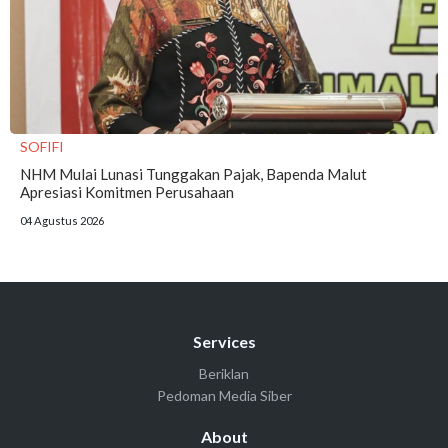
SOFIFI
NHM Mulai Lunasi Tunggakan Pajak, Bapenda Malut
Apresiasi Komitmen Perusahaan
04 Agustus 2026
Services
Beriklan
Pedoman Media Siber
About