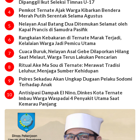
Dipanggil Ikut Seleksi Timnas U-17
Pemkot Ternate Ajak Warga Kibarkan Bendera
4
Merah Putih Serentak Selama Agustus
Nelayan Asal Batang Dua Ditemukan Selamat oleh
5
Kapal Prancis di Samudra Pasifik
Rangkaian Kebakaran di Ternate Marak Terjadi,
6
Kelalaian Warga Jadi Pemicu Utama
Cuaca Buruk, Nelayan Asal Gebe Dilaporkan Hilang
7
Saat Melaut, Warga Terus Lakukan Pencarian
Ritual Ake Ma Sou di Ternate: Merawat Tradisi
8
Leluhur, Menjaga Sumber Kehidupan
Polres Sekadau Akan Ungkap Dugaan Pelaku Sodomi
9
Terhadap Anak
Antisipasi Dampak El Nino, Dinkes Kota Ternate
10
Imbau Warga Waspadai 4 Penyakit Utama Saat
Kemarau Panjang