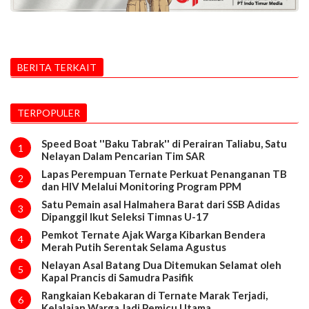
BERITA TERKAIT
TERPOPULER
Speed Boat ''Baku Tabrak'' di Perairan Taliabu, Satu
1
Nelayan Dalam Pencarian Tim SAR
Lapas Perempuan Ternate Perkuat Penanganan TB
2
dan HIV Melalui Monitoring Program PPM
Satu Pemain asal Halmahera Barat dari SSB Adidas
3
Dipanggil Ikut Seleksi Timnas U-17
Pemkot Ternate Ajak Warga Kibarkan Bendera
4
Merah Putih Serentak Selama Agustus
Nelayan Asal Batang Dua Ditemukan Selamat oleh
5
Kapal Prancis di Samudra Pasifik
Rangkaian Kebakaran di Ternate Marak Terjadi,
6
Kelalaian Warga Jadi Pemicu Utama