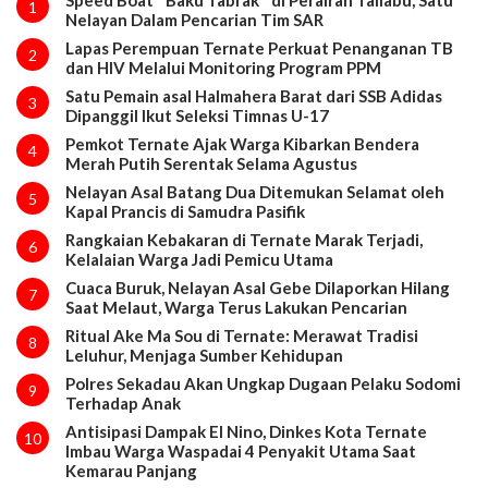
1
Nelayan Dalam Pencarian Tim SAR
Lapas Perempuan Ternate Perkuat Penanganan TB
2
dan HIV Melalui Monitoring Program PPM
Satu Pemain asal Halmahera Barat dari SSB Adidas
3
Dipanggil Ikut Seleksi Timnas U-17
Pemkot Ternate Ajak Warga Kibarkan Bendera
4
Merah Putih Serentak Selama Agustus
Nelayan Asal Batang Dua Ditemukan Selamat oleh
5
Kapal Prancis di Samudra Pasifik
Rangkaian Kebakaran di Ternate Marak Terjadi,
6
Kelalaian Warga Jadi Pemicu Utama
Cuaca Buruk, Nelayan Asal Gebe Dilaporkan Hilang
7
Saat Melaut, Warga Terus Lakukan Pencarian
Ritual Ake Ma Sou di Ternate: Merawat Tradisi
8
Leluhur, Menjaga Sumber Kehidupan
Polres Sekadau Akan Ungkap Dugaan Pelaku Sodomi
9
Terhadap Anak
Antisipasi Dampak El Nino, Dinkes Kota Ternate
10
Imbau Warga Waspadai 4 Penyakit Utama Saat
Kemarau Panjang