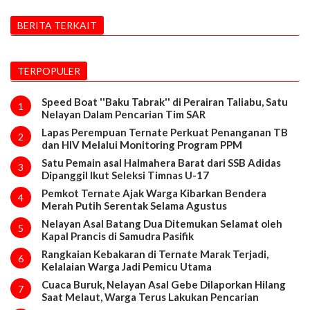
BERITA TERKAIT
TERPOPULER
Speed Boat ''Baku Tabrak'' di Perairan Taliabu, Satu
1
Nelayan Dalam Pencarian Tim SAR
Lapas Perempuan Ternate Perkuat Penanganan TB
2
dan HIV Melalui Monitoring Program PPM
Satu Pemain asal Halmahera Barat dari SSB Adidas
3
Dipanggil Ikut Seleksi Timnas U-17
Pemkot Ternate Ajak Warga Kibarkan Bendera
4
Merah Putih Serentak Selama Agustus
Nelayan Asal Batang Dua Ditemukan Selamat oleh
5
Kapal Prancis di Samudra Pasifik
Rangkaian Kebakaran di Ternate Marak Terjadi,
6
Kelalaian Warga Jadi Pemicu Utama
Cuaca Buruk, Nelayan Asal Gebe Dilaporkan Hilang
7
Saat Melaut, Warga Terus Lakukan Pencarian