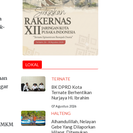
a
k-
LOKAL
nan
TERNATE
agar
BK DPRD Kota
Ternate Berhentikan
Nurjaya Hi. Ibrahim
07 Agustus 2026
HALTENG
Alhamdulillah, Nelayan
u UMKM
Gebe Yang Dilaporkan
Hilang, Ditemukan