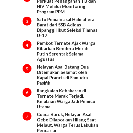
Perkuat Penanganan TB dan
HIV Melalui Monitoring
Program PPM
Satu Pemain asal Halmahera
3
Barat dari SSB Adidas
Dipanggil Ikut Seleksi Timnas
U-17
Pemkot Ternate Ajak Warga
4
Kibarkan Bendera Merah
Putih Serentak Selama
Agustus
Nelayan Asal Batang Dua
5
Ditemukan Selamat oleh
Kapal Prancis di Samudra
Pasifik
Rangkaian Kebakaran di
6
Ternate Marak Terjadi,
Kelalaian Warga Jadi Pemicu
Utama
Cuaca Buruk, Nelayan Asal
7
Gebe Dilaporkan Hilang Saat
Melaut, Warga Terus Lakukan
Pencarian