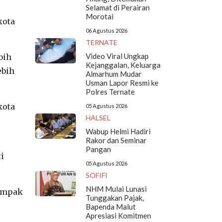
Selamat di Perairan
Morotai
kota
06 Agustus 2026
TERNATE
Video Viral Ungkap
bih
Kejanggalan, Keluarga
ebih
Almarhum Mudar
Usman Lapor Resmi ke
Polres Ternate
kota
05 Agustus 2026
HALSEL
Wabup Helmi Hadiri
Rakor dan Seminar
Pangan
i
05 Agustus 2026
SOFIFI
NHM Mulai Lunasi
dampak
Tunggakan Pajak,
Bapenda Malut
Apresiasi Komitmen
a