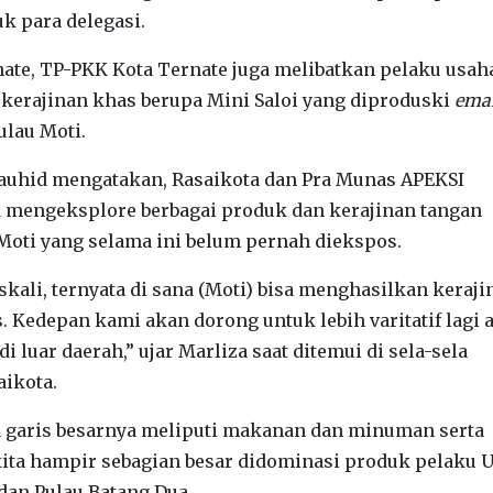
k para delegasi.
te, TP-PKK Kota Ternate juga melibatkan pelaku usah
erajinan khas berupa Mini Saloi yang diproduski
ema
ulau Moti.
Tauhid mengatakan, Rasaikota dan Pra Munas APEKSI
mengeksplore berbagai produk dan kerajinan tangan
Moti yang selama ini belum pernah diekspos.
skali, ternyata di sana (Moti) bisa menghasilkan keraji
. Kedepan kami akan dorong untuk lebih varitatif lagi 
 luar daerah,” ujar Marliza saat ditemui di sela-sela
aikota.
 garis besarnya meliputi makanan dan minuman serta
, kita hampir sebagian besar didominasi produk pelak
 dan Pulau Batang Dua.