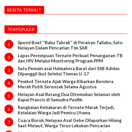
BERITA TERKAIT
TERPOPULER
Speed Boat ''Baku Tabrak'' di Perairan Taliabu, Satu
1
Nelayan Dalam Pencarian Tim SAR
Lapas Perempuan Ternate Perkuat Penanganan TB
2
dan HIV Melalui Monitoring Program PPM
Satu Pemain asal Halmahera Barat dari SSB Adidas
3
Dipanggil Ikut Seleksi Timnas U-17
Pemkot Ternate Ajak Warga Kibarkan Bendera
4
Merah Putih Serentak Selama Agustus
Nelayan Asal Batang Dua Ditemukan Selamat oleh
5
Kapal Prancis di Samudra Pasifik
Rangkaian Kebakaran di Ternate Marak Terjadi,
6
Kelalaian Warga Jadi Pemicu Utama
Cuaca Buruk, Nelayan Asal Gebe Dilaporkan Hilang
7
Saat Melaut, Warga Terus Lakukan Pencarian