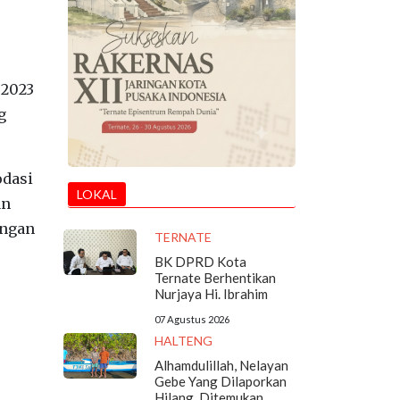
 2023
g
odasi
LOKAL
an
engan
TERNATE
BK DPRD Kota
Ternate Berhentikan
Nurjaya Hi. Ibrahim
07 Agustus 2026
HALTENG
Alhamdulillah, Nelayan
Gebe Yang Dilaporkan
Hilang, Ditemukan