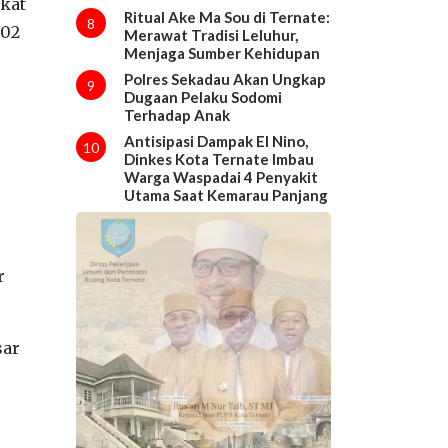
gkat
Ritual Ake Ma Sou di Ternate:
8
,02
Merawat Tradisi Leluhur,
Menjaga Sumber Kehidupan
Polres Sekadau Akan Ungkap
9
Dugaan Pelaku Sodomi
Terhadap Anak
Antisipasi Dampak El Nino,
10
Dinkes Kota Ternate Imbau
Warga Waspadai 4 Penyakit
Utama Saat Kemarau Panjang
r
sar