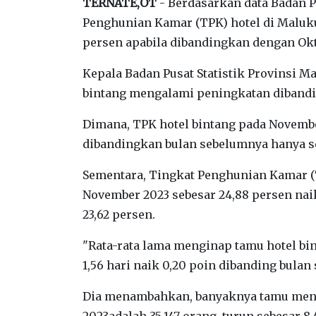
TERNATE,OT
- Berdasarkan data Badan Pu
Penghunian Kamar (TPK) hotel di Maluku
persen apabila dibandingkan dengan Okto
Kepala Badan Pusat Statistik Provinsi M
bintang mengalami peningkatan dibandi
Dimana, TPK hotel bintang pada November
dibandingkan bulan sebelumnya hanya se
Sementara, Tingkat Penghunian Kamar (T
November 2023 sebesar 24,88 persen naik
23,62 persen.
"Rata-rata lama menginap tamu hotel bi
1,56 hari naik 0,20 poin dibanding bulan
Dia menambahkan, banyaknya tamu meng
2023adalah 35.147 orang, turun sebesar 