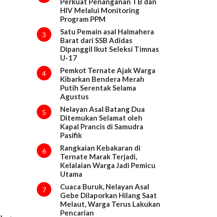
Perkuat Penanganan TB dan
HIV Melalui Monitoring
Program PPM
Satu Pemain asal Halmahera
3
Barat dari SSB Adidas
Dipanggil Ikut Seleksi Timnas
U-17
Pemkot Ternate Ajak Warga
4
Kibarkan Bendera Merah
Putih Serentak Selama
Agustus
Nelayan Asal Batang Dua
5
Ditemukan Selamat oleh
Kapal Prancis di Samudra
Pasifik
Rangkaian Kebakaran di
6
Ternate Marak Terjadi,
Kelalaian Warga Jadi Pemicu
Utama
Cuaca Buruk, Nelayan Asal
7
Gebe Dilaporkan Hilang Saat
Melaut, Warga Terus Lakukan
Pencarian