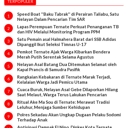
TERPOPULER
Speed Boat ''Baku Tabrak'' di Perairan Taliabu, Satu
1
Nelayan Dalam Pencarian Tim SAR
Lapas Perempuan Ternate Perkuat Penanganan TB
2
dan HIV Melalui Monitoring Program PPM
Satu Pemain asal Halmahera Barat dari SSB Adidas
3
Dipanggil Ikut Seleksi Timnas U-17
Pemkot Ternate Ajak Warga Kibarkan Bendera
4
Merah Putih Serentak Selama Agustus
Nelayan Asal Batang Dua Ditemukan Selamat oleh
5
Kapal Prancis di Samudra Pasifik
Rangkaian Kebakaran di Ternate Marak Terjadi,
6
Kelalaian Warga Jadi Pemicu Utama
Cuaca Buruk, Nelayan Asal Gebe Dilaporkan Hilang
7
Saat Melaut, Warga Terus Lakukan Pencarian
Ritual Ake Ma Sou di Ternate: Merawat Tradisi
8
Leluhur, Menjaga Sumber Kehidupan
Polres Sekadau Akan Ungkap Dugaan Pelaku Sodomi
9
Terhadap Anak
Antisipasi Dampak El Nino, Dinkes Kota Ternate