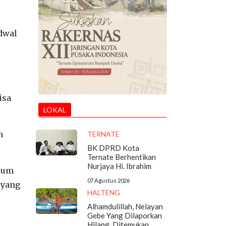
adwal
isa
LOKAL
n
TERNATE
BK DPRD Kota
Ternate Berhentikan
Nurjaya Hi. Ibrahim
elum
07 Agustus 2026
 yang
HALTENG
Alhamdulillah, Nelayan
Gebe Yang Dilaporkan
Hilang, Ditemukan