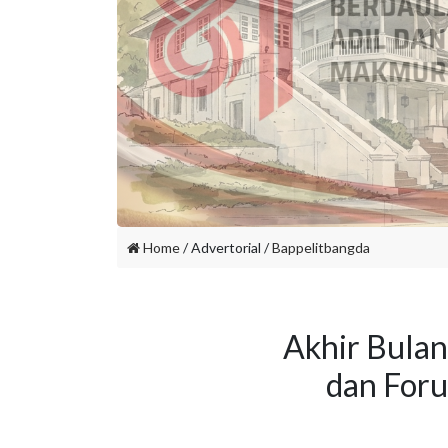
Home
/ Advertorial /
Bappelitbangda
Akhir Bula
dan For