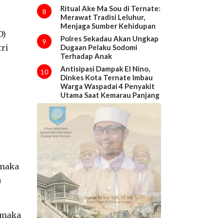
Ritual Ake Ma Sou di Ternate:
8
Merawat Tradisi Leluhur,
Menjaga Sumber Kehidupan
D)
Polres Sekadau Akan Ungkap
9
tri
Dugaan Pelaku Sodomi
Terhadap Anak
Antisipasi Dampak El Nino,
10
Dinkes Kota Ternate Imbau
Warga Waspadai 4 Penyakit
Utama Saat Kemarau Panjang
 maka
a
 maka