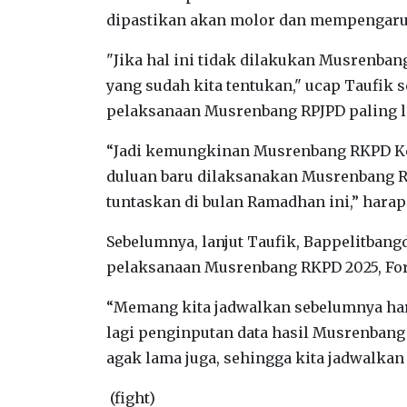
dipastikan akan molor dan mempengaruh
"Jika hal ini tidak dilakukan Musrenban
yang sudah kita tentukan," ucap Taufik 
pelaksanaan Musrenbang RPJPD paling l
“Jadi kemungkinan Musrenbang RKPD Ko
duluan baru dilaksanakan Musrenbang RP
tuntaskan di bulan Ramadhan ini,” harap
Sebelumnya, lanjut Taufik, Bappelitban
pelaksanaan Musrenbang RKPD 2025, F
“Memang kita jadwalkan sebelumnya har
lagi penginputan data hasil Musrenban
agak lama juga, sehingga kita jadwalkan
(fight)