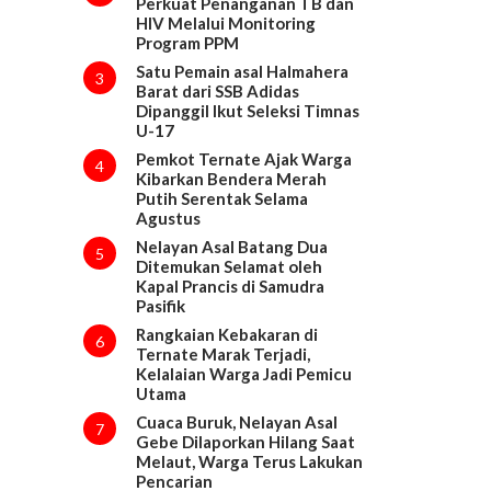
Perkuat Penanganan TB dan
HIV Melalui Monitoring
Program PPM
Satu Pemain asal Halmahera
3
Barat dari SSB Adidas
Dipanggil Ikut Seleksi Timnas
U-17
Pemkot Ternate Ajak Warga
4
Kibarkan Bendera Merah
Putih Serentak Selama
Agustus
Nelayan Asal Batang Dua
5
Ditemukan Selamat oleh
Kapal Prancis di Samudra
Pasifik
Rangkaian Kebakaran di
6
Ternate Marak Terjadi,
Kelalaian Warga Jadi Pemicu
Utama
Cuaca Buruk, Nelayan Asal
7
Gebe Dilaporkan Hilang Saat
Melaut, Warga Terus Lakukan
Pencarian