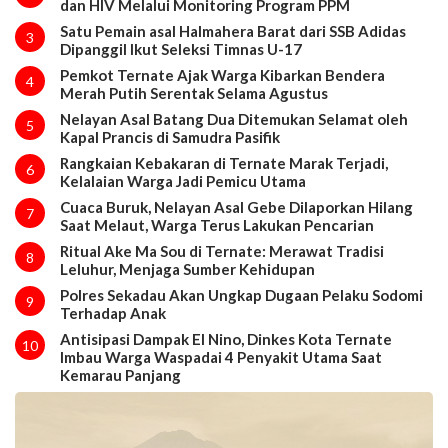
dan HIV Melalui Monitoring Program PPM
Satu Pemain asal Halmahera Barat dari SSB Adidas
3
Dipanggil Ikut Seleksi Timnas U-17
Pemkot Ternate Ajak Warga Kibarkan Bendera
4
Merah Putih Serentak Selama Agustus
Nelayan Asal Batang Dua Ditemukan Selamat oleh
5
Kapal Prancis di Samudra Pasifik
Rangkaian Kebakaran di Ternate Marak Terjadi,
6
Kelalaian Warga Jadi Pemicu Utama
Cuaca Buruk, Nelayan Asal Gebe Dilaporkan Hilang
7
Saat Melaut, Warga Terus Lakukan Pencarian
Ritual Ake Ma Sou di Ternate: Merawat Tradisi
8
Leluhur, Menjaga Sumber Kehidupan
Polres Sekadau Akan Ungkap Dugaan Pelaku Sodomi
9
Terhadap Anak
Antisipasi Dampak El Nino, Dinkes Kota Ternate
10
Imbau Warga Waspadai 4 Penyakit Utama Saat
Kemarau Panjang