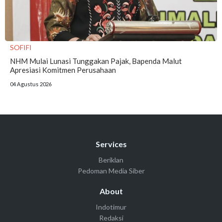
SOFIFI
NHM Mulai Lunasi Tunggakan Pajak, Bapenda Malut
Apresiasi Komitmen Perusahaan
04 Agustus 2026
Services
Beriklan
Pedoman Media Siber
About
Indotimur
Redaksi