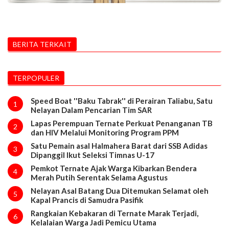
BERITA TERKAIT
TERPOPULER
Speed Boat ''Baku Tabrak'' di Perairan Taliabu, Satu
1
Nelayan Dalam Pencarian Tim SAR
Lapas Perempuan Ternate Perkuat Penanganan TB
2
dan HIV Melalui Monitoring Program PPM
Satu Pemain asal Halmahera Barat dari SSB Adidas
3
Dipanggil Ikut Seleksi Timnas U-17
Pemkot Ternate Ajak Warga Kibarkan Bendera
4
Merah Putih Serentak Selama Agustus
Nelayan Asal Batang Dua Ditemukan Selamat oleh
5
Kapal Prancis di Samudra Pasifik
Rangkaian Kebakaran di Ternate Marak Terjadi,
6
Kelalaian Warga Jadi Pemicu Utama