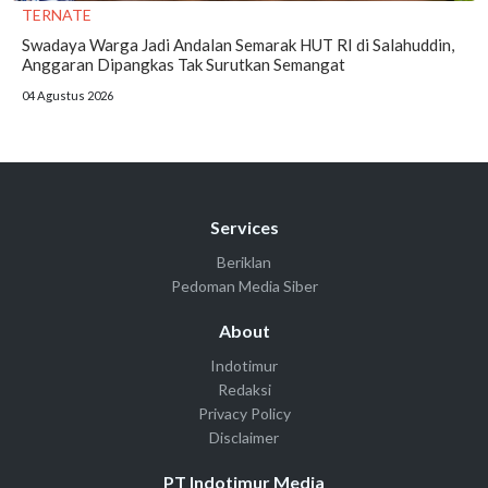
TERNATE
Swadaya Warga Jadi Andalan Semarak HUT RI di Salahuddin,
Anggaran Dipangkas Tak Surutkan Semangat
04 Agustus 2026
Services
Beriklan
Pedoman Media Siber
About
Indotimur
Redaksi
Privacy Policy
Disclaimer
PT Indotimur Media