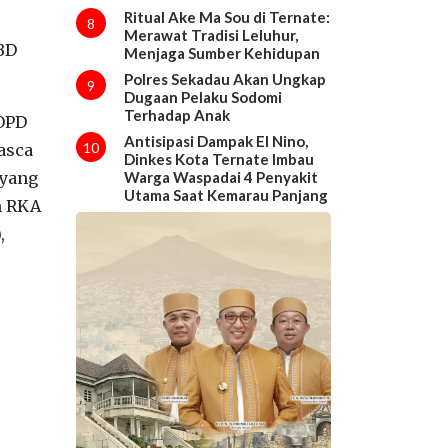
Ritual Ake Ma Sou di Ternate:
8
Merawat Tradisi Leluhur,
BD
Menjaga Sumber Kehidupan
Polres Sekadau Akan Ungkap
9
Dugaan Pelaku Sodomi
Terhadap Anak
 OPD
Antisipasi Dampak El Nino,
10
asca
Dinkes Kota Ternate Imbau
 yang
Warga Waspadai 4 Penyakit
Utama Saat Kemarau Panjang
n RKA
,