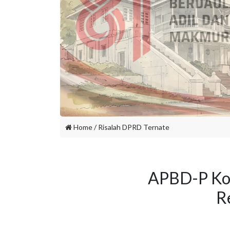
Home
/
Risalah DPRD Ternate
APBD-P Kot
R