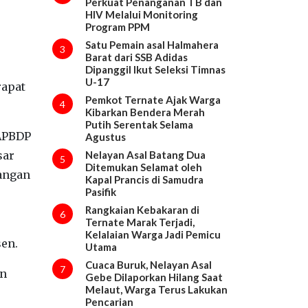
Perkuat Penanganan TB dan
HIV Melalui Monitoring
Program PPM
Satu Pemain asal Halmahera
3
Barat dari SSB Adidas
Dipanggil Ikut Seleksi Timnas
U-17
rapat
Pemkot Ternate Ajak Warga
4
Kibarkan Bendera Merah
Putih Serentak Selama
APBDP
Agustus
sar
Nelayan Asal Batang Dua
5
Ditemukan Selamat oleh
rangan
Kapal Prancis di Samudra
Pasifik
Rangkaian Kebakaran di
6
Ternate Marak Terjadi,
Kelalaian Warga Jadi Pemicu
sen.
Utama
Cuaca Buruk, Nelayan Asal
7
an
Gebe Dilaporkan Hilang Saat
Melaut, Warga Terus Lakukan
Pencarian