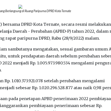
ang Berlangsung di Ruang Paripurna DPRD Kota Ternate
) bersama DPRD Kota Ternate, secara resmi melakukan
anja Daerah - Perubahan (APBD-P) tahun 2022, dalam 
ang rapat paripurna DPRD, Rabu (28/9/2022) malam.
dalam sambutanya mengatakan, sesuai gambaran umum 
yaitu, untuk pendapatan daerah sebelum perubahan sebe
BD 2022 menjadi Rp. 1.005.973.980.534 mengalami pengu
.
n Rp. 1.010.373.921.078 setelah perubahan mengalami
njadi sebesar Rp. 1.020.296.528.877 atau naik 0,98 per
ayaan pada penetapan APBD penerimaan 2022 pembiaya
 dianggarankan pembiayaan penerimaan sebesar Rp.