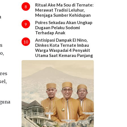
Ritual Ake Ma Sou di Ternate:
8
Merawat Tradisi Leluhur,
Menjaga Sumber Kehidupan
a
Polres Sekadau Akan Ungkap
9
Dugaan Pelaku Sodomi
Terhadap Anak
Antisipasi Dampak El Nino,
10
os
Dinkes Kota Ternate Imbau
Warga Waspadai 4 Penyakit
o,
Utama Saat Kemarau Panjang
lres
el,
 guna