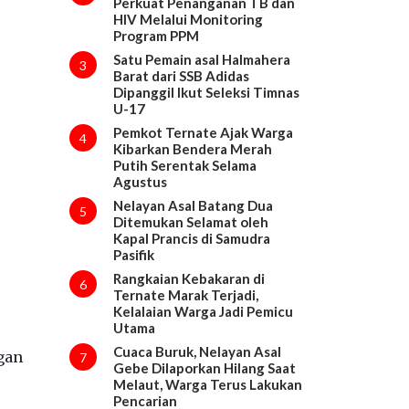
Perkuat Penanganan TB dan
HIV Melalui Monitoring
Program PPM
Satu Pemain asal Halmahera
3
Barat dari SSB Adidas
Dipanggil Ikut Seleksi Timnas
U-17
Pemkot Ternate Ajak Warga
4
Kibarkan Bendera Merah
Putih Serentak Selama
Agustus
Nelayan Asal Batang Dua
5
Ditemukan Selamat oleh
Kapal Prancis di Samudra
Pasifik
Rangkaian Kebakaran di
6
Ternate Marak Terjadi,
Kelalaian Warga Jadi Pemicu
Utama
Cuaca Buruk, Nelayan Asal
gan
7
Gebe Dilaporkan Hilang Saat
Melaut, Warga Terus Lakukan
Pencarian