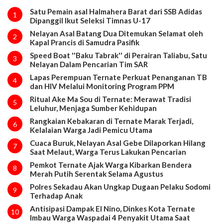
Satu Pemain asal Halmahera Barat dari SSB Adidas
1
Dipanggil Ikut Seleksi Timnas U-17
Nelayan Asal Batang Dua Ditemukan Selamat oleh
2
Kapal Prancis di Samudra Pasifik
Speed Boat ''Baku Tabrak'' di Perairan Taliabu, Satu
3
Nelayan Dalam Pencarian Tim SAR
Lapas Perempuan Ternate Perkuat Penanganan TB
4
dan HIV Melalui Monitoring Program PPM
Ritual Ake Ma Sou di Ternate: Merawat Tradisi
5
Leluhur, Menjaga Sumber Kehidupan
Rangkaian Kebakaran di Ternate Marak Terjadi,
6
Kelalaian Warga Jadi Pemicu Utama
Cuaca Buruk, Nelayan Asal Gebe Dilaporkan Hilang
7
Saat Melaut, Warga Terus Lakukan Pencarian
Pemkot Ternate Ajak Warga Kibarkan Bendera
8
Merah Putih Serentak Selama Agustus
Polres Sekadau Akan Ungkap Dugaan Pelaku Sodomi
9
Terhadap Anak
Antisipasi Dampak El Nino, Dinkes Kota Ternate
10
Imbau Warga Waspadai 4 Penyakit Utama Saat