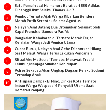
Satu Pemain asal Halmahera Barat dari SSB Adidas
3
Dipanggil Ikut Seleksi Timnas U-17
Pemkot Ternate Ajak Warga Kibarkan Bendera
4
Merah Putih Serentak Selama Agustus
Nelayan Asal Batang Dua Ditemukan Selamat oleh
5
Kapal Prancis di Samudra Pasifik
Rangkaian Kebakaran di Ternate Marak Terjadi,
6
Kelalaian Warga Jadi Pemicu Utama
Cuaca Buruk, Nelayan Asal Gebe Dilaporkan Hilang
7
Saat Melaut, Warga Terus Lakukan Pencarian
Ritual Ake Ma Sou di Ternate: Merawat Tradisi
8
Leluhur, Menjaga Sumber Kehidupan
Polres Sekadau Akan Ungkap Dugaan Pelaku Sodomi
9
Terhadap Anak
Antisipasi Dampak El Nino, Dinkes Kota Ternate
10
Imbau Warga Waspadai 4 Penyakit Utama Saat
Kemarau Panjang