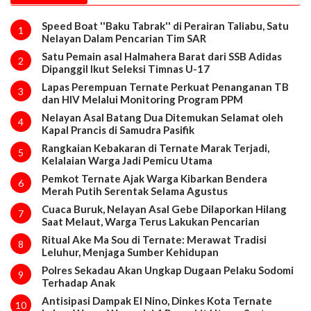
Speed Boat ''Baku Tabrak'' di Perairan Taliabu, Satu
1
Nelayan Dalam Pencarian Tim SAR
Satu Pemain asal Halmahera Barat dari SSB Adidas
2
Dipanggil Ikut Seleksi Timnas U-17
Lapas Perempuan Ternate Perkuat Penanganan TB
3
dan HIV Melalui Monitoring Program PPM
Nelayan Asal Batang Dua Ditemukan Selamat oleh
4
Kapal Prancis di Samudra Pasifik
Rangkaian Kebakaran di Ternate Marak Terjadi,
5
Kelalaian Warga Jadi Pemicu Utama
Pemkot Ternate Ajak Warga Kibarkan Bendera
6
Merah Putih Serentak Selama Agustus
Cuaca Buruk, Nelayan Asal Gebe Dilaporkan Hilang
7
Saat Melaut, Warga Terus Lakukan Pencarian
Ritual Ake Ma Sou di Ternate: Merawat Tradisi
8
Leluhur, Menjaga Sumber Kehidupan
Polres Sekadau Akan Ungkap Dugaan Pelaku Sodomi
9
Terhadap Anak
Antisipasi Dampak El Nino, Dinkes Kota Ternate
10