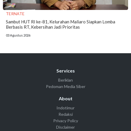
TERNATE
Sambut HUT RI ke-81, Kelurahan Maliaro Siapkan Lomba
Berbasis RT, Kebersihan Jadi Prioritas
03 Agustus 2026
Services
Beriklan
Pedoman Media Siber
About
Indotimur
Redaksi
Privacy Policy
Disclaimer