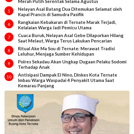
Merah Putih Serentak Selama Agustus
Nelayan Asal Batang Dua Ditemukan Selamat oleh
5
Kapal Prancis di Samudra Pasifik
Rangkaian Kebakaran di Ternate Marak Terjadi,
6
Kelalaian Warga Jadi Pemicu Utama
Cuaca Buruk, Nelayan Asal Gebe Dilaporkan Hilang
7
Saat Melaut, Warga Terus Lakukan Pencarian
Ritual Ake Ma Sou di Ternate: Merawat Tradisi
8
Leluhur, Menjaga Sumber Kehidupan
Polres Sekadau Akan Ungkap Dugaan Pelaku Sodomi
9
Terhadap Anak
Antisipasi Dampak El Nino, Dinkes Kota Ternate
10
Imbau Warga Waspadai 4 Penyakit Utama Saat
Kemarau Panjang