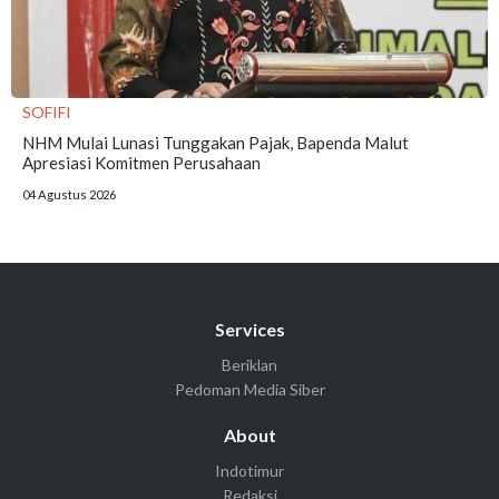
SOFIFI
NHM Mulai Lunasi Tunggakan Pajak, Bapenda Malut
Apresiasi Komitmen Perusahaan
04 Agustus 2026
Services
Beriklan
Pedoman Media Siber
About
Indotimur
Redaksi