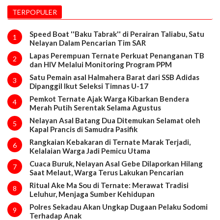
TERPOPULER
Speed Boat ''Baku Tabrak'' di Perairan Taliabu, Satu
1
Nelayan Dalam Pencarian Tim SAR
Lapas Perempuan Ternate Perkuat Penanganan TB
2
dan HIV Melalui Monitoring Program PPM
Satu Pemain asal Halmahera Barat dari SSB Adidas
3
Dipanggil Ikut Seleksi Timnas U-17
Pemkot Ternate Ajak Warga Kibarkan Bendera
4
Merah Putih Serentak Selama Agustus
Nelayan Asal Batang Dua Ditemukan Selamat oleh
5
Kapal Prancis di Samudra Pasifik
Rangkaian Kebakaran di Ternate Marak Terjadi,
6
Kelalaian Warga Jadi Pemicu Utama
Cuaca Buruk, Nelayan Asal Gebe Dilaporkan Hilang
7
Saat Melaut, Warga Terus Lakukan Pencarian
Ritual Ake Ma Sou di Ternate: Merawat Tradisi
8
Leluhur, Menjaga Sumber Kehidupan
Polres Sekadau Akan Ungkap Dugaan Pelaku Sodomi
9
Terhadap Anak