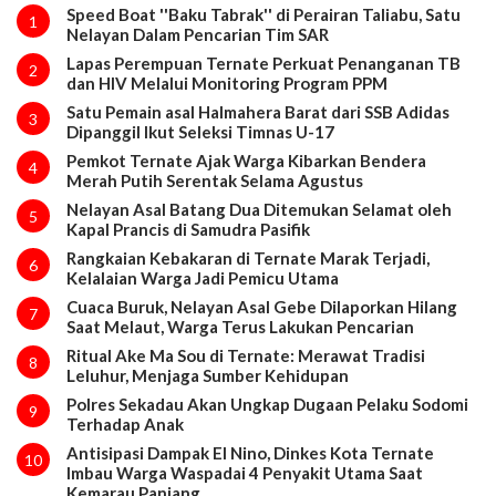
Speed Boat ''Baku Tabrak'' di Perairan Taliabu, Satu
1
Nelayan Dalam Pencarian Tim SAR
Lapas Perempuan Ternate Perkuat Penanganan TB
2
dan HIV Melalui Monitoring Program PPM
Satu Pemain asal Halmahera Barat dari SSB Adidas
3
Dipanggil Ikut Seleksi Timnas U-17
Pemkot Ternate Ajak Warga Kibarkan Bendera
4
Merah Putih Serentak Selama Agustus
Nelayan Asal Batang Dua Ditemukan Selamat oleh
5
Kapal Prancis di Samudra Pasifik
Rangkaian Kebakaran di Ternate Marak Terjadi,
6
Kelalaian Warga Jadi Pemicu Utama
Cuaca Buruk, Nelayan Asal Gebe Dilaporkan Hilang
7
Saat Melaut, Warga Terus Lakukan Pencarian
Ritual Ake Ma Sou di Ternate: Merawat Tradisi
8
Leluhur, Menjaga Sumber Kehidupan
Polres Sekadau Akan Ungkap Dugaan Pelaku Sodomi
9
Terhadap Anak
Antisipasi Dampak El Nino, Dinkes Kota Ternate
10
Imbau Warga Waspadai 4 Penyakit Utama Saat
Kemarau Panjang