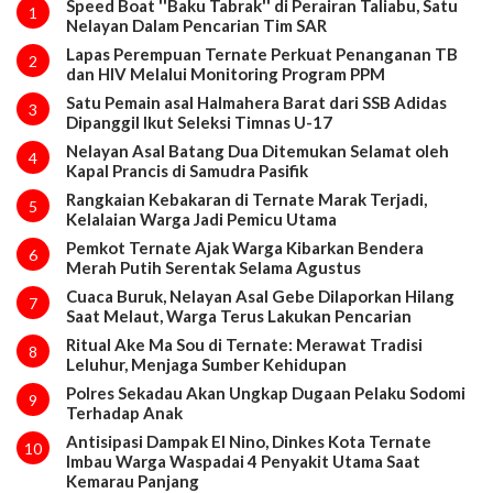
Speed Boat ''Baku Tabrak'' di Perairan Taliabu, Satu
1
Nelayan Dalam Pencarian Tim SAR
Lapas Perempuan Ternate Perkuat Penanganan TB
2
dan HIV Melalui Monitoring Program PPM
Satu Pemain asal Halmahera Barat dari SSB Adidas
3
Dipanggil Ikut Seleksi Timnas U-17
Nelayan Asal Batang Dua Ditemukan Selamat oleh
4
Kapal Prancis di Samudra Pasifik
Rangkaian Kebakaran di Ternate Marak Terjadi,
5
Kelalaian Warga Jadi Pemicu Utama
Pemkot Ternate Ajak Warga Kibarkan Bendera
6
Merah Putih Serentak Selama Agustus
Cuaca Buruk, Nelayan Asal Gebe Dilaporkan Hilang
7
Saat Melaut, Warga Terus Lakukan Pencarian
Ritual Ake Ma Sou di Ternate: Merawat Tradisi
8
Leluhur, Menjaga Sumber Kehidupan
Polres Sekadau Akan Ungkap Dugaan Pelaku Sodomi
9
Terhadap Anak
Antisipasi Dampak El Nino, Dinkes Kota Ternate
10
Imbau Warga Waspadai 4 Penyakit Utama Saat
Kemarau Panjang