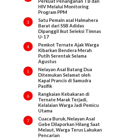
Perkuat Penanganan TB dan
HIV Melalui Monitoring
Program PPM
Satu Pemain asal Halmahera
3
Barat dari SSB Adidas
Dipanggil Ikut Seleksi Timnas
U-17
Pemkot Ternate Ajak Warga
4
Kibarkan Bendera Merah
Putih Serentak Selama
Agustus
Nelayan Asal Batang Dua
5
Ditemukan Selamat oleh
Kapal Prancis di Samudra
Pasifik
Rangkaian Kebakaran di
6
Ternate Marak Terjadi,
Kelalaian Warga Jadi Pemicu
Utama
Cuaca Buruk, Nelayan Asal
7
Gebe Dilaporkan Hilang Saat
Melaut, Warga Terus Lakukan
Pencarian