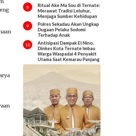
am
Ritual Ake Ma Sou di Ternate:
8
teng
Merawat Tradisi Leluhur,
Menjaga Sumber Kehidupan
Polres Sekadau Akan Ungkap
9
Dugaan Pelaku Sodomi
anaan
Terhadap Anak
Antisipasi Dampak El Nino,
10
Dinkes Kota Ternate Imbau
Warga Waspadai 4 Penyakit
Utama Saat Kemarau Panjang
arya
yaan