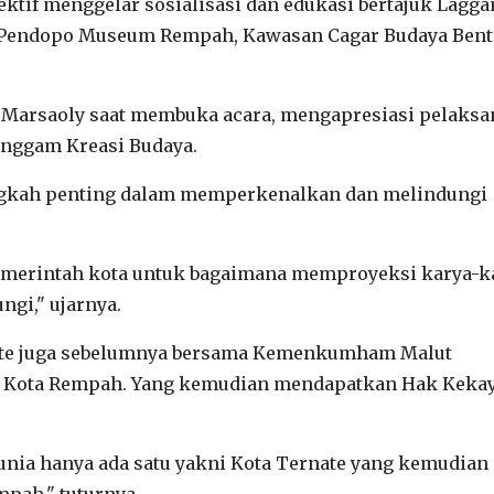
tif menggelar sosialisasi dan edukasi bertajuk Lagg
 di Pendopo Museum Rempah, Kawasan Cagar Budaya Ben
al Marsaoly saat membuka acara, mengapresiasi pelaks
anggam Kreasi Budaya.
angkah penting dalam memperkenalkan dan melindungi
 pemerintah kota untuk bagaimana memproyeksi karya-k
ngi," ujarnya.
ate juga sebelumnya bersama Kemenkumham Malut
ai Kota Rempah. Yang kemudian mendapatkan Hak Keka
 dunia hanya ada satu yakni Kota Ternate yang kemudian
pah," tuturnya.