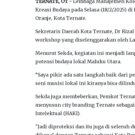
TERNATE, OT -
Lembaga Manajemen Kolek
Kreasi Budaya pada Selasa (18/2/2025)
Oranje, Kota Ternate.
Sekretaris Daerah Kota Ternate, Dr Riz
workshop yang diselenggarakan oleh L
Menurut Sekda, kegiatan ini menjadi l
potensi budaya lokal Maluku Utara.
“Saya pikir ada satu langkah baik dari
seni musisi lokal ini kiranya bisa dilindu
Sekda juga membeberkan, Pemkot Tern
menyusun city branding Ternate sebag
Intelektual (HAKI).
"Jadi diproteksi dan itu juga di seleruh
dikenal dengan Ternate sebagai Kota Rem