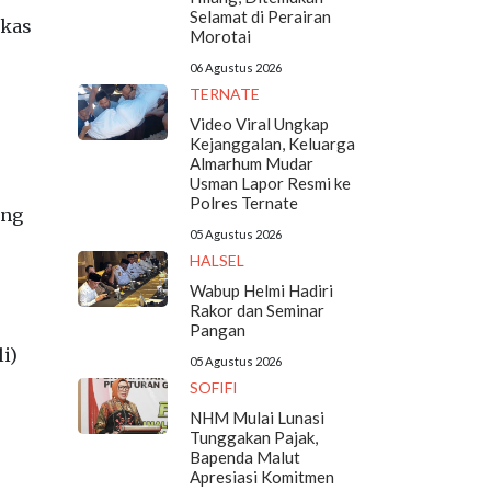
Selamat di Perairan
ukas
Morotai
06 Agustus 2026
TERNATE
Video Viral Ungkap
Kejanggalan, Keluarga
Almarhum Mudar
Usman Lapor Resmi ke
Polres Ternate
ang
05 Agustus 2026
HALSEL
Wabup Helmi Hadiri
Rakor dan Seminar
Pangan
i)
05 Agustus 2026
SOFIFI
NHM Mulai Lunasi
Tunggakan Pajak,
Bapenda Malut
Apresiasi Komitmen