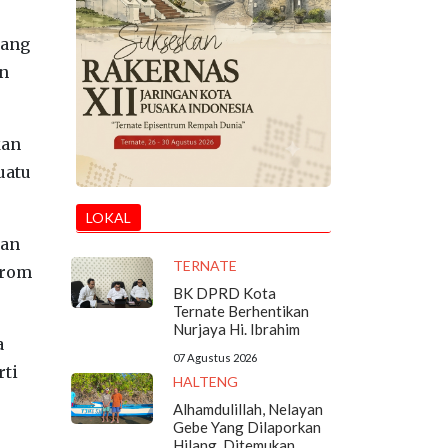
yang
an
kan
uatu
LOKAL
gan
TERNATE
from
BK DPRD Kota
Ternate Berhentikan
Nurjaya Hi. Ibrahim
a
07 Agustus 2026
rti
HALTENG
Alhamdulillah, Nelayan
Gebe Yang Dilaporkan
Hilang, Ditemukan