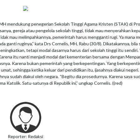
H mendukung penegerian Sekolah Tinggi Agama Kristen (STAK) di Pro
asanya, gereja atau pengelola sekolah tinggi, tidak mau menyerahkan kep
Tidak mau melimpahkannya, pemerintah harus mengganti rugi. Ya mana 
da ganti ruginya,” kata Drs Cornelis, MH, Rabu (30/8). Dikatakannya, bila
ningkatkan, tetapi modal dasarnya harus dari sekolah tinggi itu sendiri.
Karena itu nanti menjadi modal dari kementerian bersama dengan Menpa
lasnya. Karena bukan pemerintah yang berkepentingan. Yang berkepent
mat, sehingga ketika keluar dari pendidikan itu, ijasahnya diakui negeri.
nya sudah diakui oleh negara. “Begitu dia prosedurnya. Karena saya su
 Katolik. Satu-satunya di Republik ini,” ungkap Cornelis. ((red)
Reporter: Redaksi