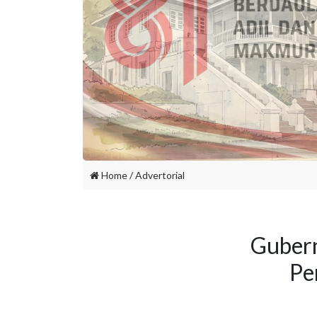
Home
/
Advertorial
Guber
Pe