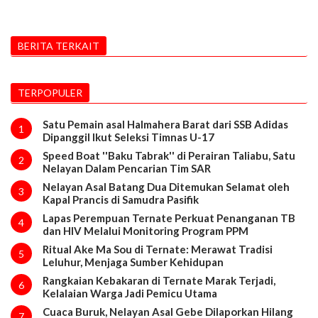
BERITA TERKAIT
TERPOPULER
Satu Pemain asal Halmahera Barat dari SSB Adidas
1
Dipanggil Ikut Seleksi Timnas U-17
Speed Boat ''Baku Tabrak'' di Perairan Taliabu, Satu
2
Nelayan Dalam Pencarian Tim SAR
Nelayan Asal Batang Dua Ditemukan Selamat oleh
3
Kapal Prancis di Samudra Pasifik
Lapas Perempuan Ternate Perkuat Penanganan TB
4
dan HIV Melalui Monitoring Program PPM
Ritual Ake Ma Sou di Ternate: Merawat Tradisi
5
Leluhur, Menjaga Sumber Kehidupan
Rangkaian Kebakaran di Ternate Marak Terjadi,
6
Kelalaian Warga Jadi Pemicu Utama
Cuaca Buruk, Nelayan Asal Gebe Dilaporkan Hilang
7