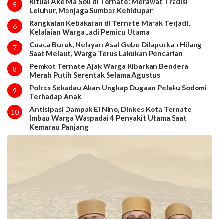
Ritual Ake Ma Sou di Ternate: Merawat Tradisi
5
Leluhur, Menjaga Sumber Kehidupan
Rangkaian Kebakaran di Ternate Marak Terjadi,
6
Kelalaian Warga Jadi Pemicu Utama
Cuaca Buruk, Nelayan Asal Gebe Dilaporkan Hilang
7
Saat Melaut, Warga Terus Lakukan Pencarian
Pemkot Ternate Ajak Warga Kibarkan Bendera
8
Merah Putih Serentak Selama Agustus
Polres Sekadau Akan Ungkap Dugaan Pelaku Sodomi
9
Terhadap Anak
Antisipasi Dampak El Nino, Dinkes Kota Ternate
10
Imbau Warga Waspadai 4 Penyakit Utama Saat
Kemarau Panjang