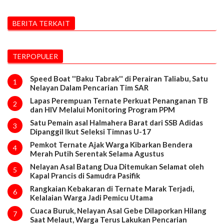
BERITA TERKAIT
TERPOPULER
Speed Boat ''Baku Tabrak'' di Perairan Taliabu, Satu
1
Nelayan Dalam Pencarian Tim SAR
Lapas Perempuan Ternate Perkuat Penanganan TB
2
dan HIV Melalui Monitoring Program PPM
Satu Pemain asal Halmahera Barat dari SSB Adidas
3
Dipanggil Ikut Seleksi Timnas U-17
Pemkot Ternate Ajak Warga Kibarkan Bendera
4
Merah Putih Serentak Selama Agustus
Nelayan Asal Batang Dua Ditemukan Selamat oleh
5
Kapal Prancis di Samudra Pasifik
Rangkaian Kebakaran di Ternate Marak Terjadi,
6
Kelalaian Warga Jadi Pemicu Utama
Cuaca Buruk, Nelayan Asal Gebe Dilaporkan Hilang
7
Saat Melaut, Warga Terus Lakukan Pencarian