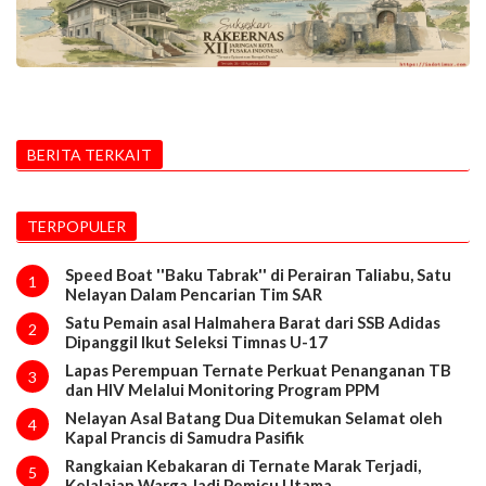
BERITA TERKAIT
TERPOPULER
Speed Boat ''Baku Tabrak'' di Perairan Taliabu, Satu
1
Nelayan Dalam Pencarian Tim SAR
Satu Pemain asal Halmahera Barat dari SSB Adidas
2
Dipanggil Ikut Seleksi Timnas U-17
Lapas Perempuan Ternate Perkuat Penanganan TB
3
dan HIV Melalui Monitoring Program PPM
Nelayan Asal Batang Dua Ditemukan Selamat oleh
4
Kapal Prancis di Samudra Pasifik
Rangkaian Kebakaran di Ternate Marak Terjadi,
5
Kelalaian Warga Jadi Pemicu Utama