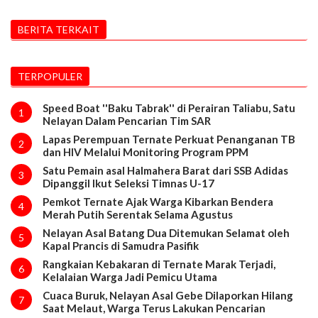
BERITA TERKAIT
TERPOPULER
Speed Boat ''Baku Tabrak'' di Perairan Taliabu, Satu
1
Nelayan Dalam Pencarian Tim SAR
Lapas Perempuan Ternate Perkuat Penanganan TB
2
dan HIV Melalui Monitoring Program PPM
Satu Pemain asal Halmahera Barat dari SSB Adidas
3
Dipanggil Ikut Seleksi Timnas U-17
Pemkot Ternate Ajak Warga Kibarkan Bendera
4
Merah Putih Serentak Selama Agustus
Nelayan Asal Batang Dua Ditemukan Selamat oleh
5
Kapal Prancis di Samudra Pasifik
Rangkaian Kebakaran di Ternate Marak Terjadi,
6
Kelalaian Warga Jadi Pemicu Utama
Cuaca Buruk, Nelayan Asal Gebe Dilaporkan Hilang
7
Saat Melaut, Warga Terus Lakukan Pencarian